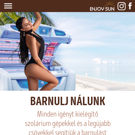
KEZDŐLAP
BEMUTATKOZAS
MIÉRT MINKET
STÚDIÓ
RÓLUNK MONDTÁK
KAPCSOLAT
BARNULJ NÁLUNK
Minden igényt kielégítő
szolárium gépekkel és a legújabb
csövekkel segítjük a barnulást