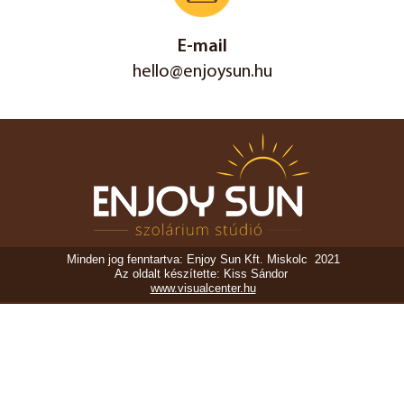
E-mail
hello@enjoysun.hu
Minden jog fenntartva: Enjoy Sun Kft. Miskolc 2021
Az oldalt készítette: Kiss Sándor
www.visualcenter.hu