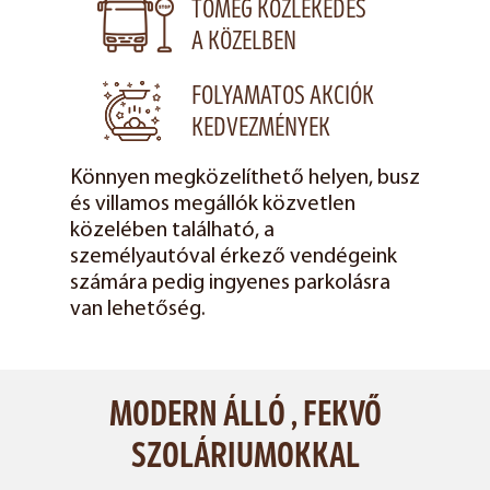
TÖMEG KÖZLEKEDÉS
A KÖZELBEN
FOLYAMATOS AKCIÓK
KEDVEZMÉNYEK
Könnyen megközelíthető helyen, busz
és villamos megállók közvetlen
közelében található, a
személyautóval érkező vendégeink
számára pedig ingyenes parkolásra
van lehetőség.
MODERN ÁLLÓ , FEKVŐ
SZOLÁRIUMOKKAL