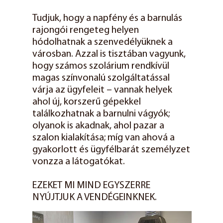
Tudjuk, hogy a napfény és a barnulás
rajongói rengeteg helyen
hódolhatnak a szenvedélyüknek a
városban. Azzal is tisztában vagyunk,
hogy számos szolárium rendkívül
magas színvonalú szolgáltatással
várja az ügyfeleit – vannak helyek
ahol új, korszerű gépekkel
találkozhatnak a barnulni vágyók;
olyanok is akadnak, ahol pazar a
szalon kialakítása; míg van ahová a
gyakorlott és ügyfélbarát személyzet
vonzza a látogatókat.
EZEKET MI MIND EGYSZERRE
NYÚJTJUK A VENDÉGEINKNEK.